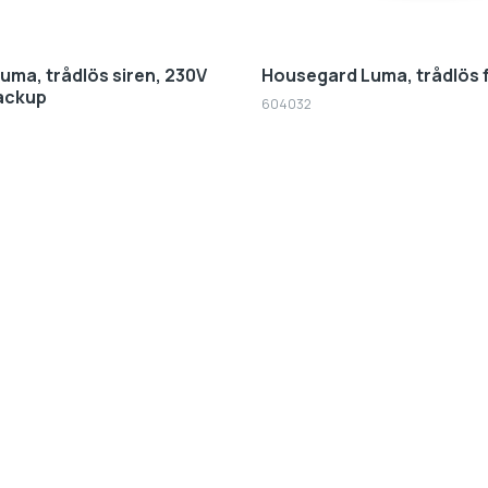
ma, trådlös siren, 230V
Housegard Luma, trådlös f
backup
604032