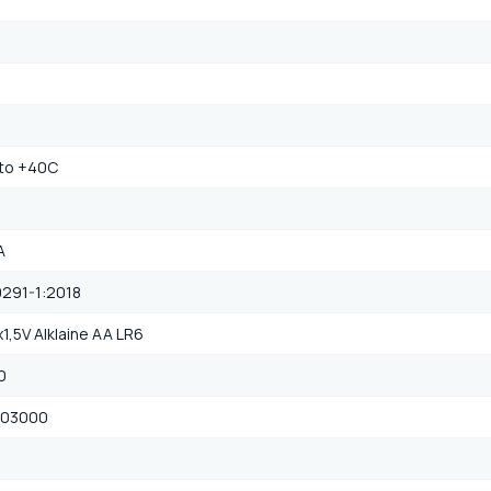
 to +40C
A
0291-1:2018
1,5V Alklaine AA LR6
0
103000