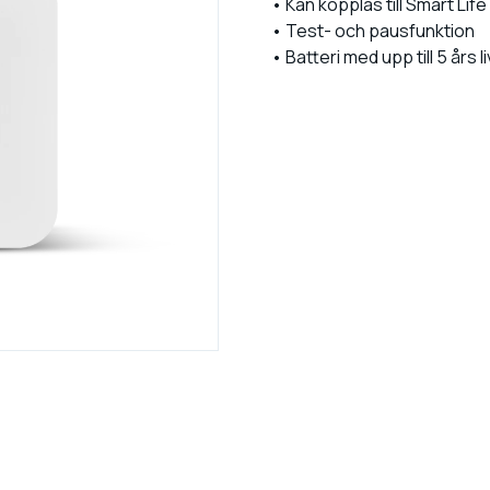
• Kan kopplas till Smart Lif
• Test- och pausfunktion
• Batteri med upp till 5 års 