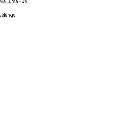
e via Luma Hub
livslängd