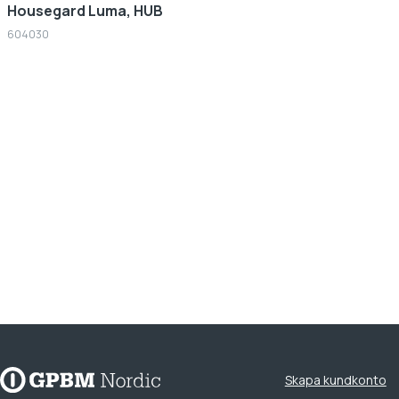
Housegard Luma, HUB
604030
Skapa kundkonto