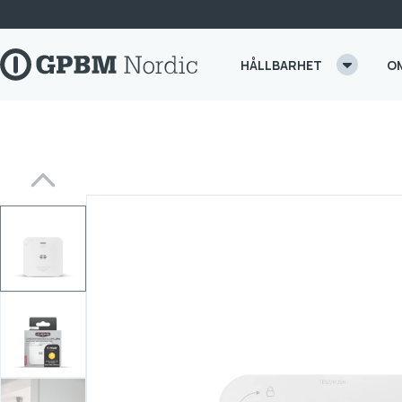
Skip to content
HÅLLBARHET
O