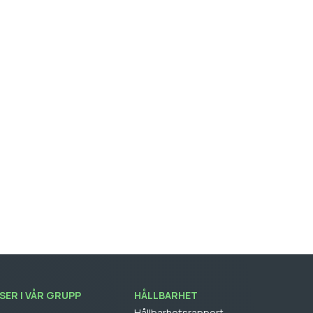
ER I VÅR GRUPP
HÅLLBARHET
Hållbarhetsrapport