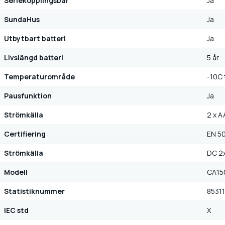
Seriekopplingsbar
Ja
SundaHus
Ja
Utbytbart batteri
Ja
Livslängd batteri
5 år
Temperaturområde
-10C
Pausfunktion
Ja
Strömkälla
2 x A
Certifiering
EN 5
Strömkälla
DC 2x
Modell
CA15
Statistiknummer
8531
IEC std
X