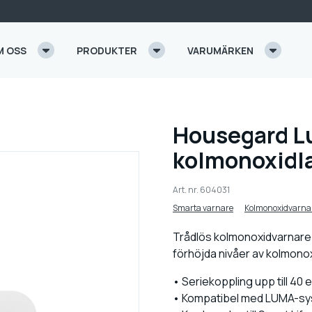
M OSS
PRODUKTER
VARUMÄRKEN
Housegard Lu
kolmonoxidla
Art. nr.
604031
Smarta varnare
Kolmonoxidvarna
Trådlös kolmonoxidvarnare
förhöjda nivåer av kolmonoxi
• Seriekoppling upp till 40
• Kompatibel med LUMA-s