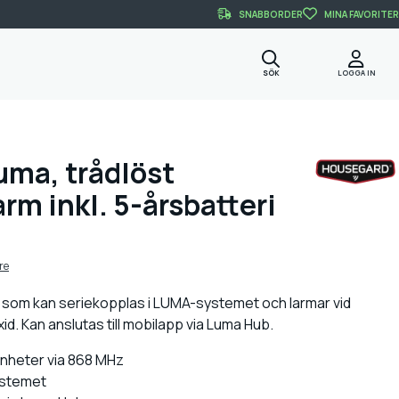
SNABBORDER
MINA FAVORITER
SÖK
LOGGA IN
ma, trådlöst
rm inkl. 5-årsbatteri
re
 som kan seriekopplas i LUMA-systemet och larmar vid
d. Kan anslutas till mobilapp via Luma Hub.
 enheter via 868 MHz
ystemet