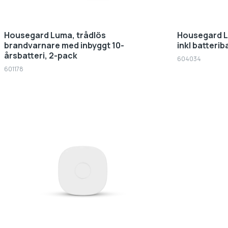
Housegard Luma, trådlös
Housegard Lu
brandvarnare med inbyggt 10-
inkl batteri
årsbatteri, 2-pack
604034
601178