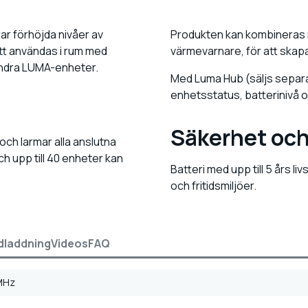
r förhöjda nivåer av
Produkten kan kombineras
att användas i rum med
värmevarnare, för att ska
andra LUMA-enheter.
Med Luma Hub (säljs separat
enhetsstatus, batterinivå oc
Säkerhet och
och larmar alla anslutna
h upp till 40 enheter kan
Batteri med upp till 5 års l
och fritidsmiljöer.
dladdning
Videos
FAQ
MHz