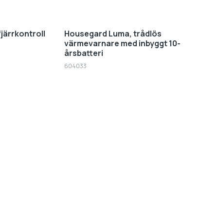
järrkontroll
Housegard Luma, trådlös
värmevarnare med inbyggt 10-
årsbatteri
604033