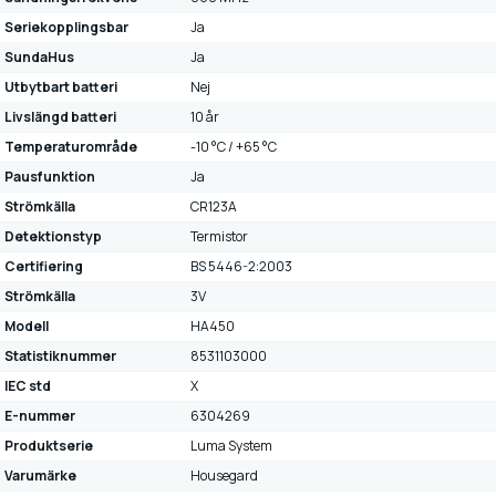
Seriekopplingsbar
Ja
SundaHus
Ja
Utbytbart batteri
Nej
Livslängd batteri
10 år
Temperaturområde
-10 °C / +65 °C
Pausfunktion
Ja
Strömkälla
CR123A
Detektionstyp
Termistor
Certifiering
BS 5446-2:2003
Strömkälla
3V
Modell
HA450
Statistiknummer
8531103000
IEC std
X
E-nummer
6304269
Produktserie
Luma System
Varumärke
Housegard