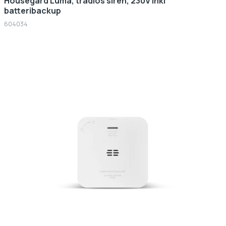
Housegard Luma, trådlös siren, 230V inkl
batteribackup
604034