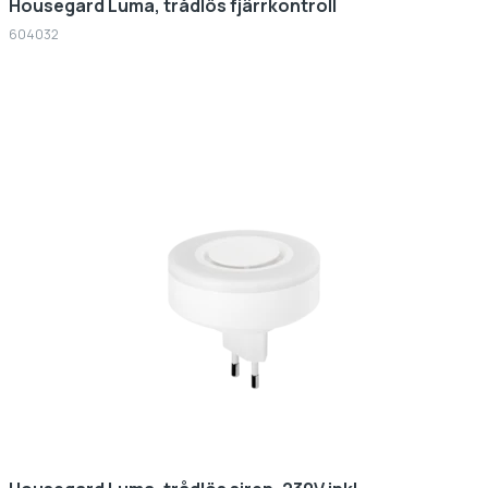
Housegard Luma, trådlös fjärrkontroll
604032