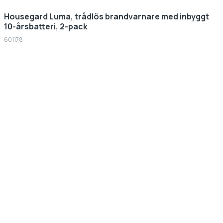
Housegard Luma, trådlös brandvarnare med inbyggt
10-årsbatteri, 2-pack
601178