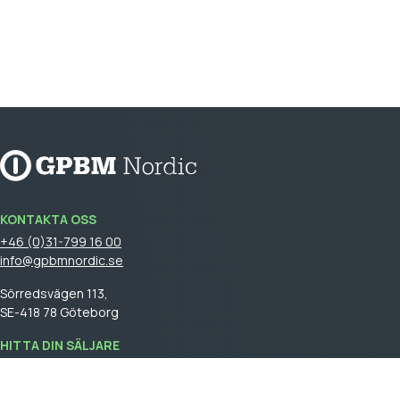
KONTAKTA OSS
+46 (0)31-799 16 00
info@gpbmnordic.se
Sörredsvägen 113,
SE-418 78 Göteborg
HITTA DIN SÄLJARE
Logga in
för att se din säljare.