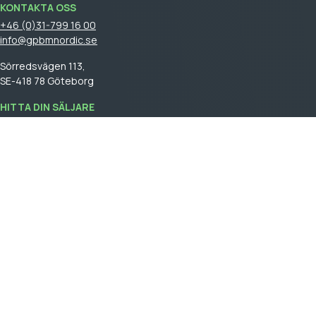
KONTAKTA OSS
+46 (0)31-799 16 00
info@gpbmnordic.se
Sörredsvägen 113,
SE-418 78 Göteborg
HITTA DIN SÄLJARE
Logga in
för att se din säljare.
GPBM Nordic is a part of
Cebon Group
.
Skapa kundkonto
Logga in
Allmäna försäljningsvillkor
General terms and conditions of sale
Integritetspolicy