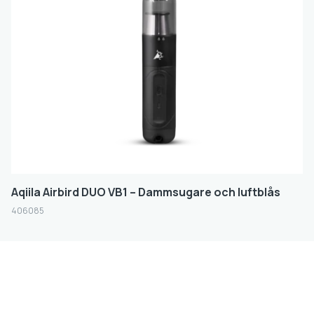
Storlek
FILTER
Aqiila Airbird DUO VB1 – Dammsugare och luftblås
406085