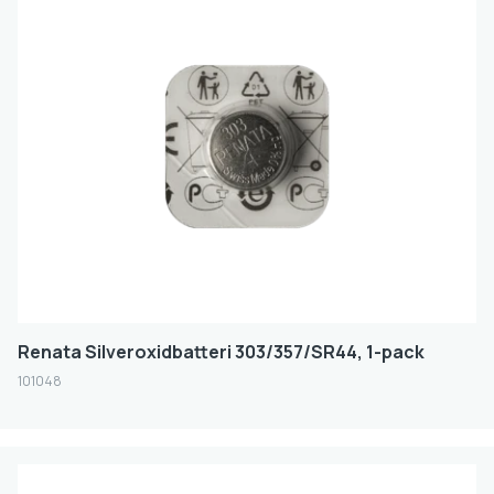
RENATA
Batteristorlek
KNAPPCELL
Volt
1.55
FILTER
Renata Silveroxidbatteri 303/357/SR44, 1-pack
101048