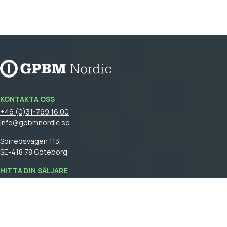
KONTAKTA OSS
+46 (0)31-799 16 00
info@gpbmnordic.se
Sörredsvägen 113,
SE-418 78 Göteborg
HITTA DIN SÄLJARE
Logga in
för att se din säljare.
GPBM Nordic is a part of
Cebon Group
.