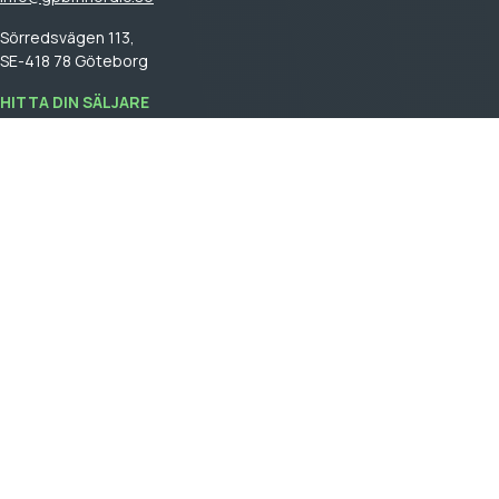
Sörredsvägen 113,
SE-418 78 Göteborg
HITTA DIN SÄLJARE
Logga in
för att se din säljare.
GPBM Nordic is a part of
Cebon Group
.
Skapa kundkonto
Logga in
Allmäna försäljningsvillkor
General terms and conditions of sale
Integritetspolicy