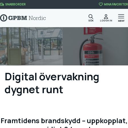
Skip to content
SNABBORDER
MINA FAVORITER
SÖK
LOGGA IN
MENY
Digital övervakning
dygnet runt
Framtidens brandskydd – uppkopplat,