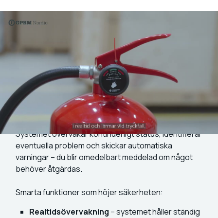
En uppkopplad systemlösning
innebär
Med vårt digitala övervakningssystem för
brandskyddsprodukter får du full kontroll i realtid.
Systemet övervakar kontinuerligt status, identifierar
eventuella problem och skickar automatiska
varningar – du blir omedelbart meddelad om något
behöver åtgärdas.
Smarta funktioner som höjer säkerheten:
Realtidsövervakning
– systemet håller ständig