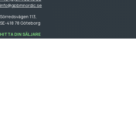
info@gpbmnordic.se
Sörredsvägen 113,
SE-418 78 Göteborg
HITTA DIN SÄLJARE
Logga in
för att se din säljare.
GPBM Nordic is a part of
Cebon Group
.
Skapa kundkonto
Logga in
Allmäna försäljningsvillkor
General terms and conditions of sale
Integritetspolicy