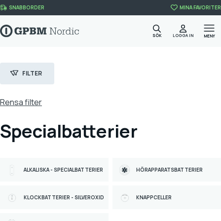
Skip to content
SNABBORDER
MINA FAVORITER
SÖK
LOGGA IN
MENY
FILTER
Rensa filter
Specialbatterier
Filter
Kategori
BATTERIER & LADDARE
(98)
ALKALISKA - SPECIALBATTERIER
HÖRAPPARATSBATTERIER
SPECIALBATTERIER
(98)
KLOCKBATTERIER - SILVEROXID
KNAPPCELLER
Varumärke
GP