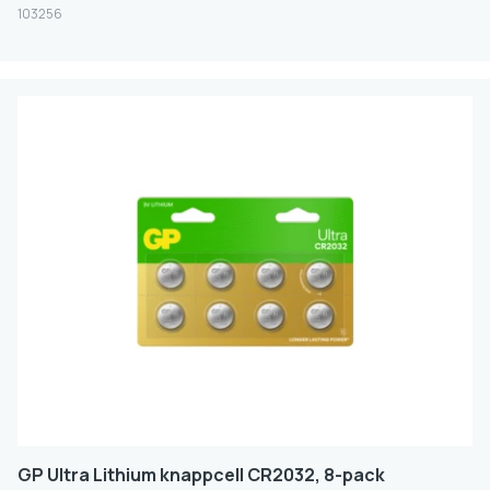
103256
1.45
1.5
1.55
3
6
9
12
FILTER
GP Ultra Lithium knappcell CR2032, 8-pack