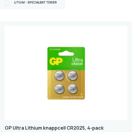
LITIUM - SPECIALBATTERIER
RENATA
Produktserie
SUPER ALKALINE
LITIUM
ULTRA ALKALINE
ULTRA PLUS ALKALINE
ALKALINE
ULTRA LITHIUM
HEARING AID
ULTRA PLUS LITHIUM
Batteristorlek
GP Ultra Lithium knappcell CR2025, 4-pack