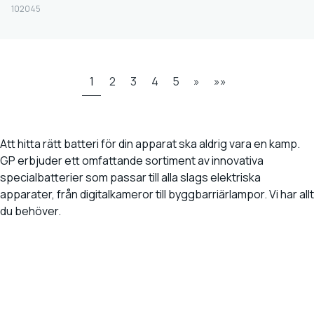
102045
1
2
3
4
5
»
»»
Att hitta rätt batteri för din apparat ska aldrig vara en kamp.
GP erbjuder ett omfattande sortiment av innovativa
specialbatterier som passar till alla slags elektriska
apparater, från digitalkameror till byggbarriärlampor. Vi har allt
du behöver.