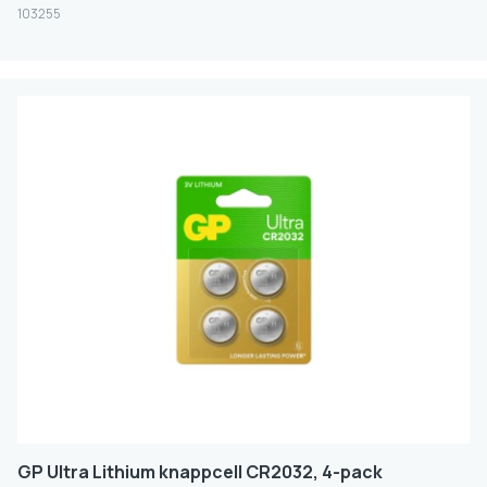
KNAPPCELL
103255
AA
AAA
RUNDCELLER ANDRA
2CR5
CR-P2
CR2
4LR25
9V
CR123A
CR17450
Volt
GP Ultra Lithium knappcell CR2032, 4-pack
1,5