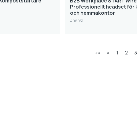
 Kompoststartare
B2B Workplace START Wire
Professionellt headset för
och hemmakontor
406031
««
«
1
2
3