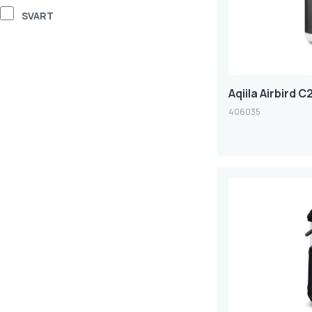
SVART
Aqiila Airbird C
406035