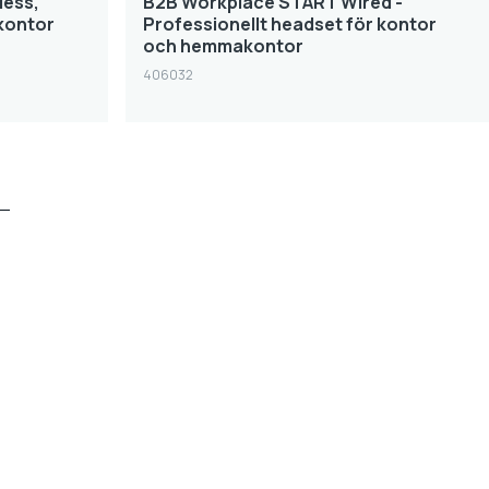
less,
B2B Workplace START Wired -
 kontor
Professionellt headset för kontor
och hemmakontor
406032