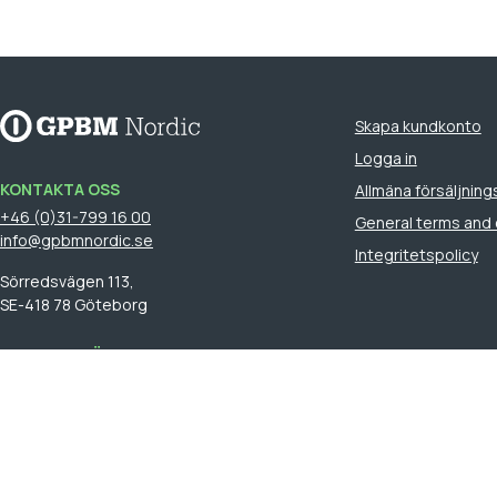
Skapa kundkonto
Logga in
KONTAKTA OSS
Allmäna försäljnings
+46 (0)31-799 16 00
General terms and 
info@gpbmnordic.se
Integritetspolicy
Sörredsvägen 113,
SE-418 78 Göteborg
HITTA DIN SÄLJARE
Logga in
för att se din säljare.
GPBM Nordic is a part of
Cebon Group
.