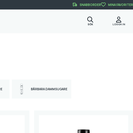
SNABBORDER
MINA FAVORITER
SÖK
LOGGA IN
RE
BÄRBARA DAMMSUGARE