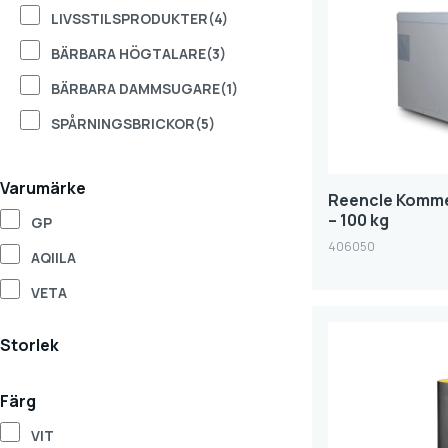
LIVSSTILSPRODUKTER
(4)
BÄRBARA HÖGTALARE
(3)
BÄRBARA DAMMSUGARE
(1)
SPÅRNINGSBRICKOR
(5)
Varumärke
Reencle Komme
– 100 kg
GP
406050
AQIILA
VETA
Storlek
Färg
VIT