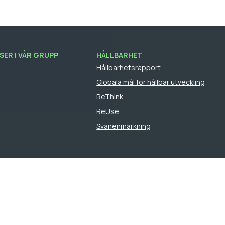
ER I VÅR GRUPP
HÅLLBARHET
Hållbarhetsrapport
Globala mål för hållbar utveckling
ReThink
ReUse
Svanenmärkning