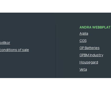
ANDRA WEBBPLATS
Aqiila
CGS
villkor
GP Batteries
conditions of sale
GPBM Industry
Housegard
Veta