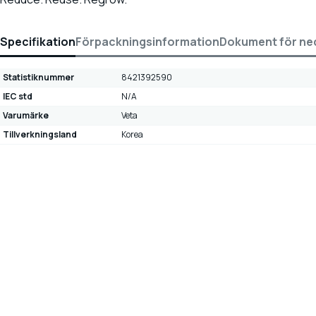
Specifikation
Förpackningsinformation
Dokument för ne
Statistiknummer
8421392590
IEC std
N/A
Varumärke
Veta
Tillverkningsland
Korea