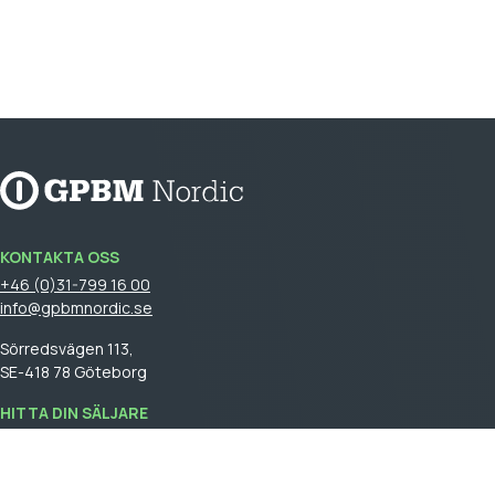
KONTAKTA OSS
+46 (0)31-799 16 00
info@gpbmnordic.se
Sörredsvägen 113,
SE-418 78 Göteborg
HITTA DIN SÄLJARE
Logga in
för att se din säljare.