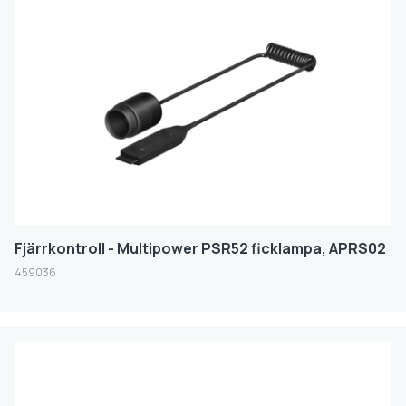
Productline
DESIGN
Laddningsbar
JA
Stödjer QC
Fjärrkontroll - Multipower PSR52 ficklampa, APRS02
Stödjer PD
459036
Batteristorlek
Kapacitet (mAh)