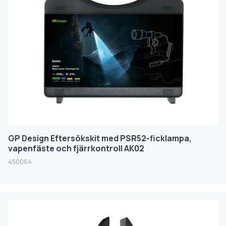
GP Design Eftersökskit med PSR52-ficklampa,
vapenfäste och fjärrkontroll AK02
450064