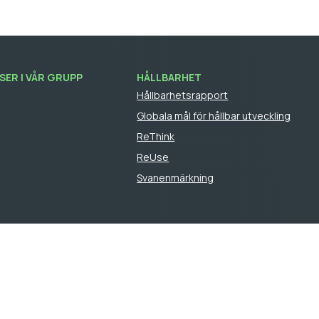
ER I VÅR GRUPP
HÅLLBARHET
Hållbarhetsrapport
Globala mål för hållbar utveckling
ReThink
ReUse
Svanenmärkning