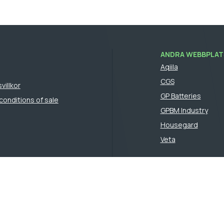
ANDRA WEBBPLATS
Aqiila
CGS
villkor
GP Batteries
conditions of sale
GPBM Industry
Housegard
Veta