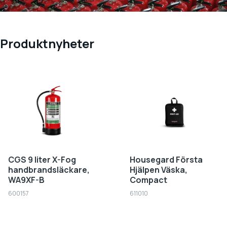
Produktnyheter
CGS 9 liter X-Fog
Housegard Första
handbrandsläckare,
Hjälpen Väska,
WA9XF-B
Compact
600157
611010