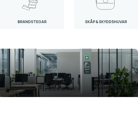
BRANDSTEGAR
SKÅP & SKYDDSHUVAR
Nu lanserar vi Första hjälpen-skåp!
Housegard är ett väletablerat säkerhetsvarumärke och
Nordens ledande aktör inom brandsäkerhet. Nu breddar vi
vårt erbjudande med ett flexibelt sortiment av första hjälpen-