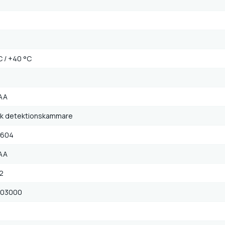
C / +40 °C
AAA
sk detektionskammare
4604
AAA
2
103000