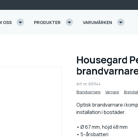
M OSS
PRODUKTER
VARUMÄRKEN
Housegard Pe
brandvarnare 
Art. nr.
601144
Brandvarnare
Varnare
Brandsä
Optisk brandvarnare i komp
installation i bostäder.
• Ø 67 mm, höjd 48 mm
• 5-årsbatteri