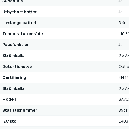
SundaHus
Ja
Utbytbart batteri
Ja
Livslängd batteri
5 år
Temperaturområde
-10 °
Pausfunktion
Ja
Strömkälla
2 x 
Detektionstyp
Opti
Certifiering
EN 1
Strömkälla
2 x 
Modell
SA70
Statistiknummer
8531
IEC std
LR03