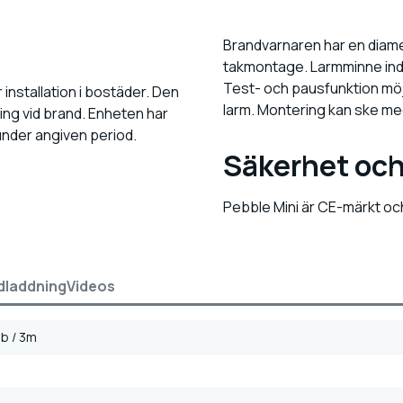
Brandvarnaren har en diamet
takmontage. Larmminne indi
Test- och pausfunktion möjli
installation i bostäder. Den
larm. Montering kan ske me
ning vid brand. Enheten har
 under angiven period.
Säkerhet och
Pebble Mini är CE-märkt och
dladdning
Videos
b / 3m