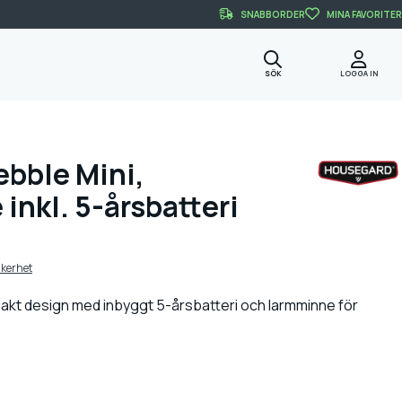
SNABBORDER
MINA FAVORITER
SÖK
LOGGA IN
bble Mini,
inkl. 5-årsbatteri
kerhet
akt design med inbyggt 5-årsbatteri och larmminne för