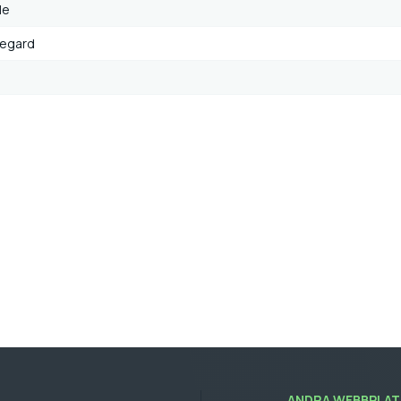
le
egard
ANDRA WEBBPLATS