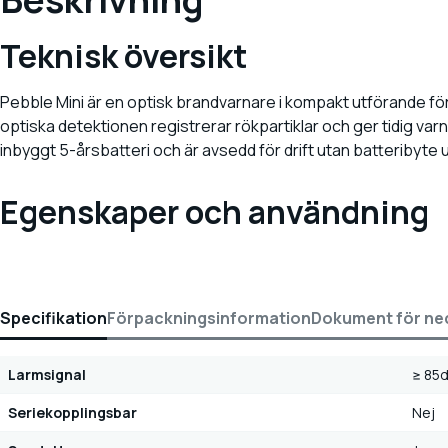
Teknisk översikt
Pebble Mini är en optisk brandvarnare i kompakt utförande för 
optiska detektionen registrerar rökpartiklar och ger tidig var
inbyggt 5-årsbatteri och är avsedd för drift utan batteribyte
Egenskaper och användning
Specifikation
Förpackningsinformation
Dokument för ne
Larmsignal
≥ 85d
Seriekopplingsbar
Nej