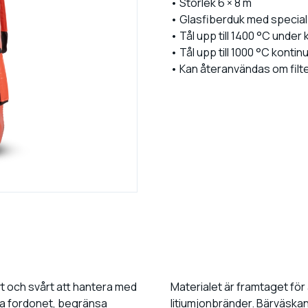
• Storlek 6 × 8 m
• Glasfiberduk med specia
• Tål upp till 1400 °C under
• Tål upp till 1000 °C kontinu
• Kan återanvändas om filt
vt och svårt att hantera med
Materialet är framtaget för
cka fordonet, begränsa
litiumjonbränder. Bärväskan