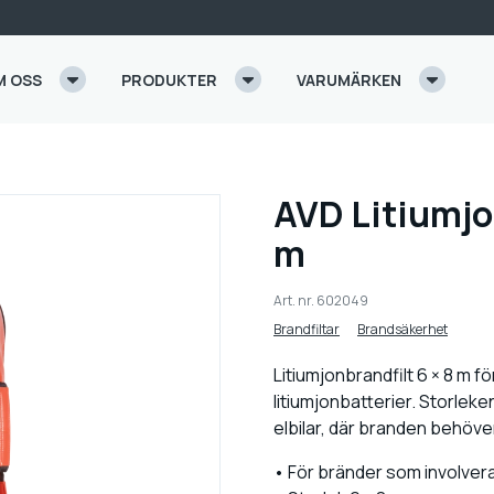
M OSS
PRODUKTER
VARUMÄRKEN
AVD Litiumjon
m
Art. nr.
602049
Brandfiltar
Brandsäkerhet
Litiumjonbrandfilt 6 × 8 m 
litiumjonbatterier. Storlek
elbilar, där branden behöve
• För bränder som involvera