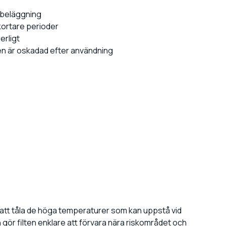
lbeläggning
 kortare perioder
erligt
en är oskadad efter användning
 att tåla de höga temperaturer som kan uppstå vid
 gör filten enklare att förvara nära riskområdet och