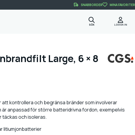
SNABBORDER
MINA FAVORITER
SÖK
LOGGA IN
brandfilt Large, 6 × 8
för att kontrollera och begränsa bränder som involverar
en är anpassad för större batteridrivna fordon, exempelvis
r täckas och isoleras.
r litiumjonbatterier