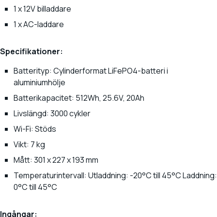
1 x 12V billaddare
1 x AC-laddare
Specifikationer:
Batterityp: Cylinderformat LiFePO4-batteri i
aluminiumhölje
Batterikapacitet: 512Wh, 25.6V, 20Ah
Livslängd: 3000 cykler
Wi-Fi: Stöds
Vikt: 7 kg
Mått: 301 x 227 x 193 mm
Temperaturintervall: Utladdning: -20°C till 45°C Laddning:
0°C till 45°C
Ingångar: