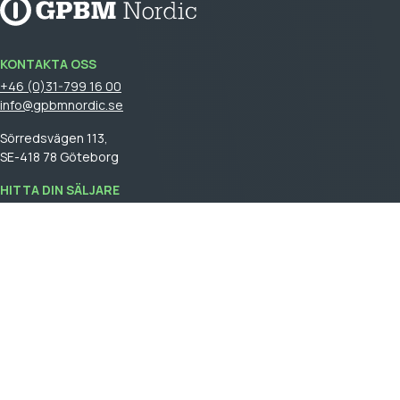
KONTAKTA OSS
+46 (0)31-799 16 00
info@gpbmnordic.se
Sörredsvägen 113,
SE-418 78 Göteborg
HITTA DIN SÄLJARE
Logga in
för att se din säljare.
GPBM Nordic is a part of
Cebon Group
.
Skapa kundkonto
Logga in
Allmäna försäljningsvillkor