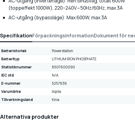
AC-utgång (inverterläge): Ren sinusvåg, totalt 600W
(toppeffekt 1000W), 220–240V~50Hz/60Hz, max 3A
AC-utgång (bypassläge): Max 600W, max 3A
Specifikation
Förpackningsinformation
Dokument för ne
Batteristorlek
Powerstation
Batterityp
LITHIUM IRON PHOSPHATE
Statistiknummer
8507600090
IEC std
N/A
E-nummer
5257836
Varumärke
Aqiila
Tillverkningsland
Kina
Alternativa produkter