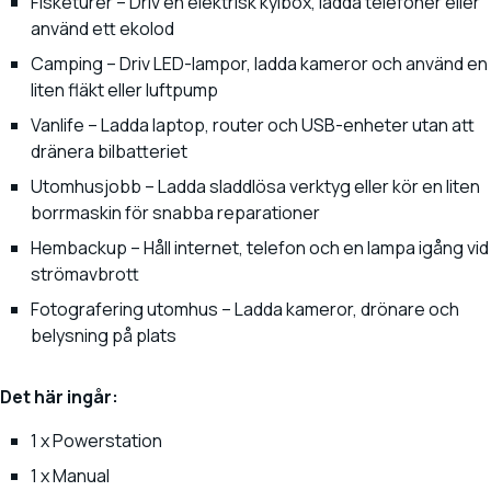
Fisketurer – Driv en elektrisk kylbox, ladda telefoner eller
använd ett ekolod
Camping – Driv LED-lampor, ladda kameror och använd en
liten fläkt eller luftpump
Vanlife – Ladda laptop, router och USB-enheter utan att
dränera bilbatteriet
Utomhusjobb – Ladda sladdlösa verktyg eller kör en liten
borrmaskin för snabba reparationer
Hembackup – Håll internet, telefon och en lampa igång vid
strömavbrott
Fotografering utomhus – Ladda kameror, drönare och
belysning på plats
Det här ingår:
1 x Powerstation
1 x Manual