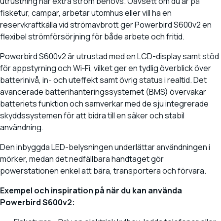
utrustning när extra ström behövs. Oavsett om du är på
fisketur, campar, arbetar utomhus eller vill ha en
reservkraftkälla vid strömavbrott ger Powerbird S600v2 en
flexibel strömförsörjning för både arbete och fritid.
Powerbird S600v2 är utrustad med en LCD-display samt stöd
för appstyrning och Wi‑Fi, vilket ger en tydlig överblick över
batterinivå, in- och uteffekt samt övrig status i realtid. Det
avancerade batterihanteringssystemet (BMS) övervakar
batteriets funktion och samverkar med de sju integrerade
skyddssystemen för att bidra till en säker och stabil
användning.
Den inbyggda LED-belysningen underlättar användningen i
mörker, medan det nedfällbara handtaget gör
powerstationen enkel att bära, transportera och förvara.
Exempel och inspiration på när du kan använda
Powerbird S600v2: