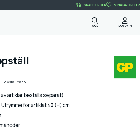
SNABBORDER
MINA FAVORITER
SÖK
LOGGA IN
pställ
Golvställ papp
 av artiklar beställs separat)
. Utrymme för artiklat 40 (H) cm
n
a mängder