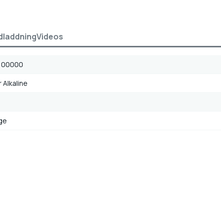
dladdning
Videos
100000
 Alkaline
ge