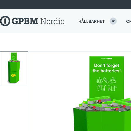
Skip to content
HÅLLBARHET
O