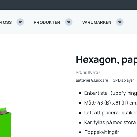
M OSS
PRODUKTER
VARUMÄRKEN
Hexagon, pap
Art. nr.
904127
Batterier & Laddare
GP Displayer
Enbart ställ (uppfyllning
Mått: 43 (B) x 8
1 (H) cm
Lätt att placera i butike
Kan fyllas på med stor
Toppskylt ingår