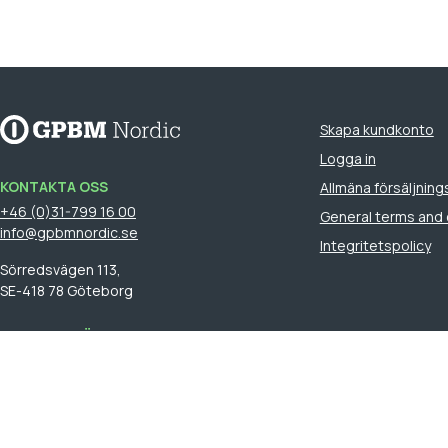
Skapa kundkonto
Logga in
KONTAKTA OSS
Allmäna försäljnings
+46 (0)31-799 16 00
General terms and 
info@gpbmnordic.se
Integritetspolicy
Sörredsvägen 113,
SE-418 78 Göteborg
HITTA DIN SÄLJARE
Logga in
för att se din säljare.
GPBM Nordic is a part of
Cebon Group
.