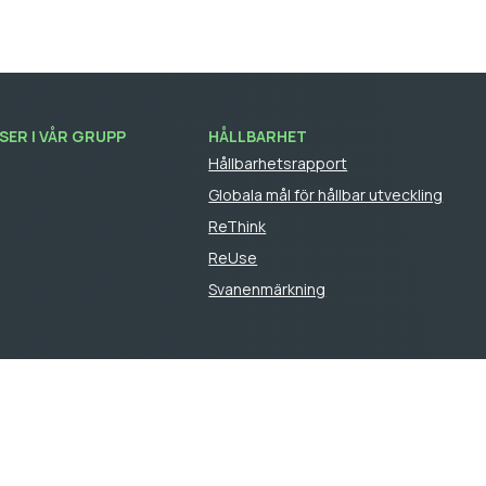
ER I VÅR GRUPP
HÅLLBARHET
Hållbarhetsrapport
Globala mål för hållbar utveckling
ReThink
ReUse
Svanenmärkning