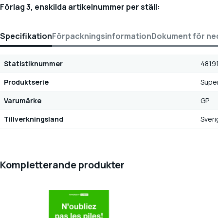
Förlag 3, enskilda artikelnummer per ställ:
Specifikation
Förpackningsinformation
Dokument för ne
Statistiknummer
4819
Produktserie
Super
Varumärke
GP
Tillverkningsland
Sveri
Kompletterande produkter