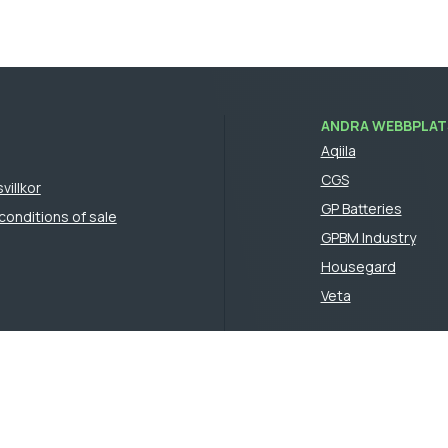
ANDRA WEBBPLATS
Aqiila
CGS
villkor
GP Batteries
conditions of sale
GPBM Industry
Housegard
Veta