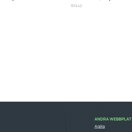
151442
ANDRA WEBBPLATS
Aqiila