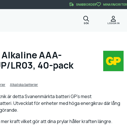
SNABBORDER
MINA FAVORITER
SÖK
LOGGA IN
s Alkaline AAA-
UP/LR03, 40-pack
rier
Alkaliska batterier
ik är detta Svanenmärkta batteri GP's mest
atteri. Utvecklat för enheter med höga energikrav där lång
vgörande.
mer kraft vilket gör att dina prylar håller kraften längre.