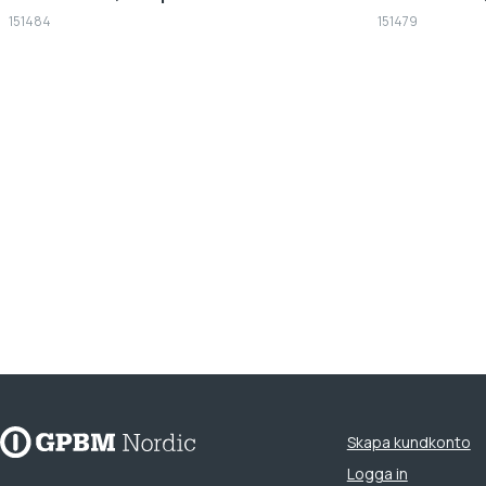
151484
151479
Skapa kundkonto
Logga in