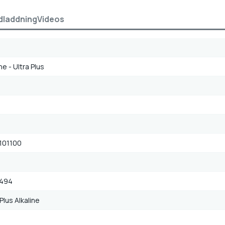
dladdning
Videos
ne - Ultra Plus
101100
494
 Plus Alkaline