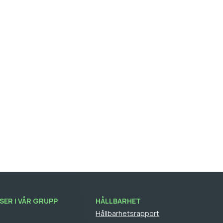
ER I VÅR GRUPP
HÅLLBARHET
Hållbarhetsrapport