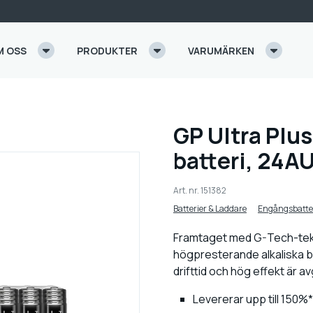
M OSS
PRODUKTER
VARUMÄRKEN
GP Ultra Plu
batteri, 24A
Art. nr.
151382
Batterier & Laddare
Engångsbatte
Framtaget med G-Tech-tekn
högpresterande alkaliska b
drifttid och hög effekt är a
Levererar upp till 150%* 