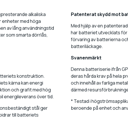
gpresterande alkaliska
Patenterat skydd mot ba
ör enheter med höga
Med hjälp av en patenterad
onen av lång användningstid
har batteriet utvecklats för
er som smarta dörrlås,
förvaring av batterierna oc
batteriläckage.
Svanenmärkt
Denna batteriserie ifrån GP 
tteriets konstruktion.
deras hårda krav på hela pr
iets kärna kan energi
och innehåll av farliga me
uktion och grafit med hög
därmed resursförbrukningen
bil energileverans över tid.
* Testad i högströmsapplika
ionsbeständigt stål ger
beroende på enhet och an
drar till batteriets