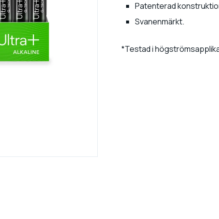
Patenterad konstruktion
Svanenmärkt.
*Testad i högströmsapplik