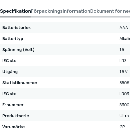
Specifikation
Förpackningsinformation
Dokument för ne
Batteristorlek
AAA
Batterityp
Alkali
Spänning (Volt)
1.5
IEC std
LR3
Utgång
1.5 V
Statistiknummer
8506
IEC std
LR03
E-nummer
5300
Produktserie
Ultra
Varumärke
GP