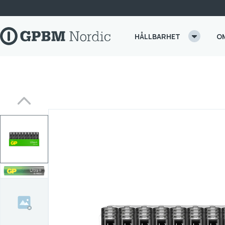
Skip to content
HÅLLBARHET
O