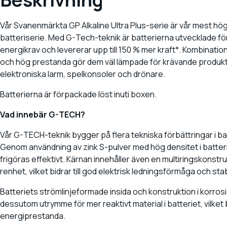
Vår Svanenmärkta GP Alkaline Ultra Plus-serie är vår mest hö
batteriserie. Med G-Tech-teknik är batterierna utvecklade f
energikrav och levererar upp till 150 % mer kraft*. Kombinati
och hög prestanda gör dem väl lämpade för krävande produkt
elektroniska larm, spelkonsoler och drönare.
Batterierna är förpackade löst inuti boxen.
Vad innebär G-TECH?
Vår G-TECH-teknik bygger på flera tekniska förbättringar i ba
Genom användning av zink S-pulver med hög densitet i batter
frigöras effektivt. Kärnan innehåller även en multiringskonstr
renhet, vilket bidrar till god elektrisk ledningsförmåga och sta
Batteriets strömlinjeformade insida och konstruktion i korros
dessutom utrymme för mer reaktivt material i batteriet, vilket bi
energiprestanda.