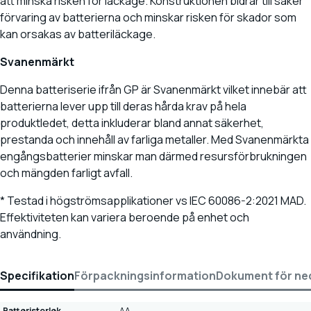
att minska risken för läckage. Konstruktionen bidrar till säker
förvaring av batterierna och minskar risken för skador som
kan orsakas av batteriläckage.
Svanenmärkt
Denna batteriserie ifrån GP är Svanenmärkt vilket innebär att
batterierna lever upp till deras hårda krav på hela
produktledet, detta inkluderar bland annat säkerhet,
prestanda och innehåll av farliga metaller. Med Svanenmärkta
engångsbatterier minskar man därmed resursförbrukningen
och mängden farligt avfall.
* Testad i högströmsapplikationer vs IEC 60086-2:2021 MAD.
Effektiviteten kan variera beroende på enhet och
användning.
Specifikation
Förpackningsinformation
Dokument för ne
Batteristorlek
AA