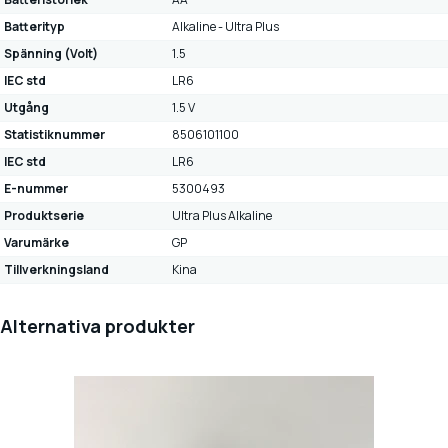
Batterityp
Alkaline - Ultra Plus
Spänning (Volt)
1.5
IEC std
LR6
Utgång
1.5 V
Statistiknummer
8506101100
IEC std
LR6
E-nummer
5300493
Produktserie
Ultra Plus Alkaline
Varumärke
GP
Tillverkningsland
Kina
Alternativa produkter