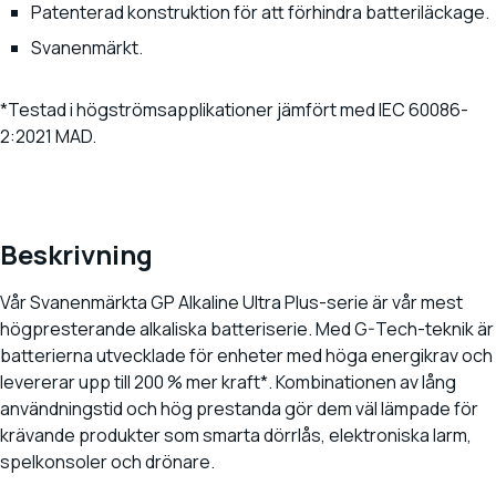
Patenterad konstruktion för att förhindra batteriläckage.
Svanenmärkt.
*Testad i högströmsapplikationer jämfört med IEC 60086-
2:2021 MAD.
Beskrivning
Vår Svanenmärkta GP Alkaline Ultra Plus-serie är vår mest
högpresterande alkaliska batteriserie. Med G-Tech-teknik är
batterierna utvecklade för enheter med höga energikrav och
levererar upp till 200 % mer kraft*. Kombinationen av lång
användningstid och hög prestanda gör dem väl lämpade för
krävande produkter som smarta dörrlås, elektroniska larm,
spelkonsoler och drönare.