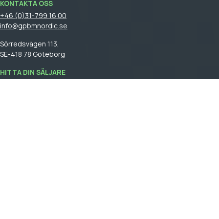
KONTAKTA OSS
+46 (0)31-799 16 00
info@gpbmnordic.se
Sörredsvägen 113,
SE-418 78 Göteborg
HITTA DIN SÄLJARE
Logga in
för att se din säljare.
GPBM Nordic is a part of
Cebon Group
.
Skapa kundkonto
Logga in
Allmäna försäljningsvillkor
General terms and conditions of sale
Integritetspolicy